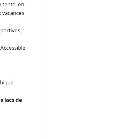
n tente, en
s vacances
ortives ,
 Accessible
thique
s lacs de