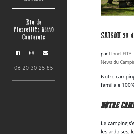
Rte de
Pierrefitte 65110
SAISON 30 du
Cauterets
par
Lionel FITA
News du Campi
06 20 30 25 85
Notre camping 
familiale 100
NOTRE CAMP
Le camping s’e
les ardoises, 