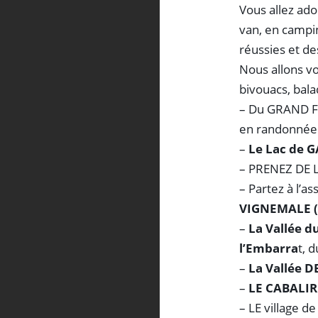
Vous allez ado
van, en campi
réussies et de
Nous allons v
bivouacs, bal
– Du GRAND F
en randonnée
–
Le Lac de 
– PRENEZ DE
– Partez à l’
VIGNEMALE (
–
La Vallée
l’Embarra
t, 
–
La Vallée D
–
LE CABALI
– LE village de