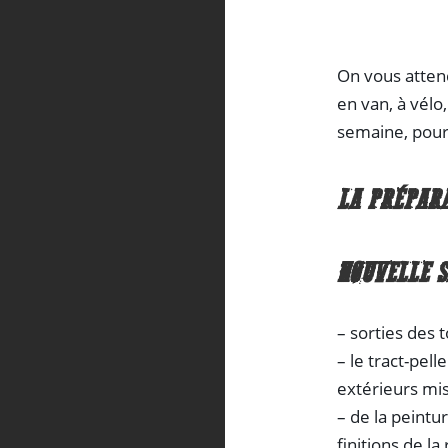
On vous attend
en van, à vélo
semaine, pour 
LA PRÉPARA
NOUVELLE S
– sorties des 
– le tract-pel
extérieurs mi
– de la peintu
finitions de l