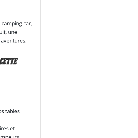
n camping-car,
uit, une
s aventures.
CETTE
os tables
ires et
campeurs