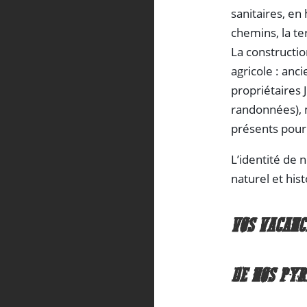
sanitaires, en 
chemins, la ter
La constructio
agricole : anc
propriétaires 
randonnées), 
présents pour 
L’identité de 
naturel et hist
VOS VACANC
DE NOS PYR