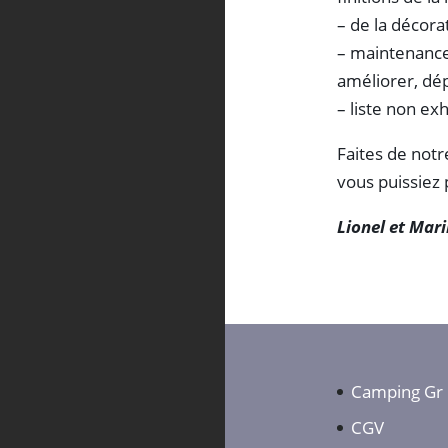
– de la décora
– maintenance
améliorer, dépa
– liste non ex
Faites de not
vous puissiez 
Lionel et Mar
Camping Gr 
CGV