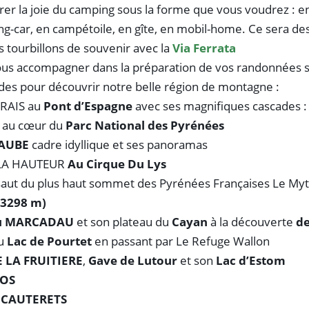
rer la joie du camping sous la forme que vous voudrez : e
ng-car, en campétoile, en gîte, en mobil-home. Ce sera de
s tourbillons de souvenir avec la
Via Ferrata
ous accompagner dans la préparation de vos randonnées sp
ades pour découvrir notre belle région de montagne :
RAIS au
Pont d’Espagne
avec ses magnifiques cascades :
 au cœur du
Parc National des Pyrénées
GAUBE
cadre idyllique et ses panoramas
 LA HAUTEUR
Au Cirque Du Lys
assaut du plus haut sommet des Pyrénées Françaises Le My
3298 m)
 du MARCADAU
et son plateau du
Cayan
à la découverte
de
du
Lac de Pourtet
en passant par Le Refuge Wallon
E LA FRUITIERE
,
Gave de Lutour
et son
Lac d’Estom
ROS
CAUTERETS