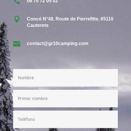

06 70 72 05 02

Concé N°48, Route de Pierrefitte, 65110
Cauterets

contact@gr10camping.com