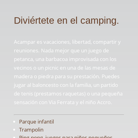
Diviértete en el camping.
Acampar es vacaciones, libertad, compartir y
reuniones. Nada mejor que un juego de
petanca, una barbacoa improvisada con los
vecinos o un picnic en una de las mesas de
madera o piedra para su prestación. Puedes
jugar al baloncesto con la familia, un partido
de tenis (prestamos raquetas) o una pequeña
sensación con Via Ferrata y el niño Accro.
Parque infantil
Trampolin
Ping-pong, juegos para niños pequeños,