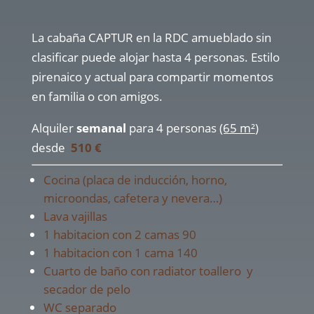
La cabaña CAPTUR en la RDC amueblado sin
clasificar puede alojar hasta 4 personas. Estilo
pirenaico y actual para compartir momentos
en familia o con amigos.
Alquiler
semanal
para 4 personas
(6
5 m²
)
desde
510 €
Cocina (placa de inducción, horno,
microondas, cafetera y nevera…)
Lava vajillas
1 habitacion con 2 camas 90
1 habitacion con 1 cama 140
Cuarto de baño con radiator toallero y
secador de pelo
WC separado