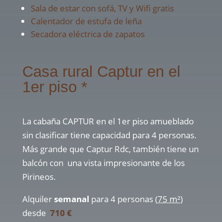
Sala de estar con sofá, TV y Wifi gratis
Calentador de estufa de leña
Secadora eléctrica de zapatos
Casa rural Captur en el
1er piso *
La cabaña CAPTUR en el 1er piso amueblado
sin clasificar tiene capacidad para 4 personas.
Más grande que Captur Rdc, también tiene un
balcón con una vista impresionante de los
Pirineos.
Alquiler
semanal
para 4 personas (
75 m²
)
desde
710 €