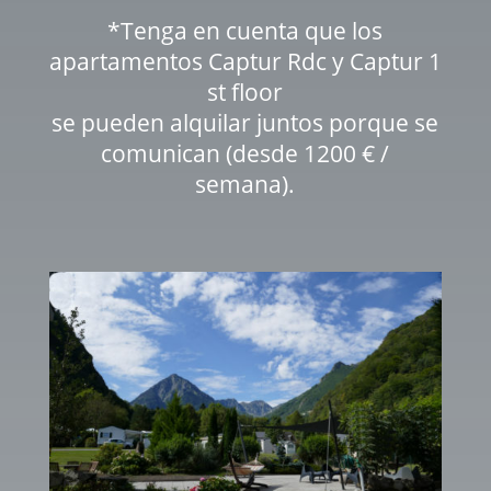
*Tenga en cuenta que los
apartamentos Captur Rdc y Captur 1
st floor
se pueden alquilar juntos porque se
comunican (desde 1200 € /
semana).