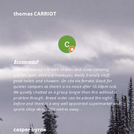
thomas CARRIOT
Recommended!
Well maintained site with chalets and some camping
pitches (with electrical hookups). Really friendly staff,
good toilets and showers. On site via ferrata. Good for
quieter campers as there’s a no noise after 10.30pm rule.
We quietly chatted as a group longer than this without a
problem though. Bread order can be placed the night
before and there is a very well appointed supermarket and
sports shop about 350 metres away. .
casper byrne